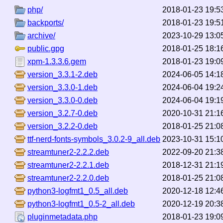
php/
2018-01-23 19:5
backports/
2018-01-23 19:5
archive/
2023-10-29 13:0
public.gpg
2018-01-25 18:1
xpm-1.3.3.6.gem
2018-01-23 19:0
version_3.3.1-2.deb
2024-06-05 14:1
version_3.3.0-1.deb
2024-06-04 19:2
version_3.3.0-0.deb
2024-06-04 19:1
version_3.2.7-0.deb
2020-10-31 21:1
version_3.2.2-0.deb
2018-01-25 21:0
ttf-nerd-fonts-symbols_3.0.2-9_all.deb
2023-10-31 15:1
streamtuner2-2.2.2.deb
2022-09-20 21:3
streamtuner2-2.2.1.deb
2018-12-31 21:1
streamtuner2-2.2.0.deb
2018-01-25 21:0
python3-logfmt1_0.5_all.deb
2020-12-18 12:4
python3-logfmt1_0.5-2_all.deb
2020-12-19 20:3
pluginmetadata.php
2018-01-23 19:0